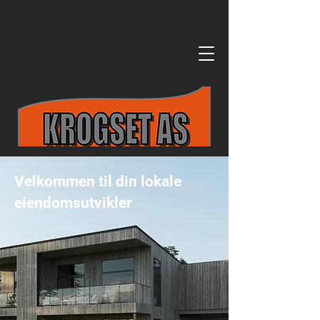
Velkommen til din lokale
eiendomsutvikler