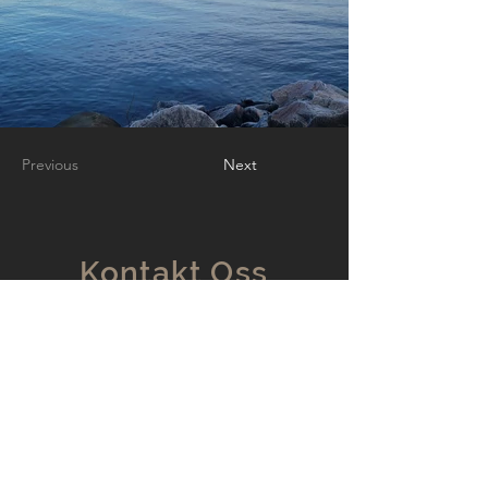
Previous
Next
Kontakt Oss
Vikebuktvegen 126
6392 Vikebukt
hei@krogset.no